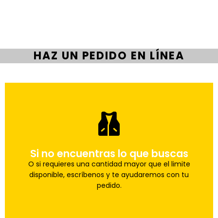
HAZ UN PEDIDO EN LÍNEA
pedido a la brevedad.
Si no encuentras lo que buscas
Uno de nuestros agentes te ayudara con tu
Haz tu pedido
O si requieres una cantidad mayor que el limite
disponible, escríbenos y te ayudaremos con tu
pedido.