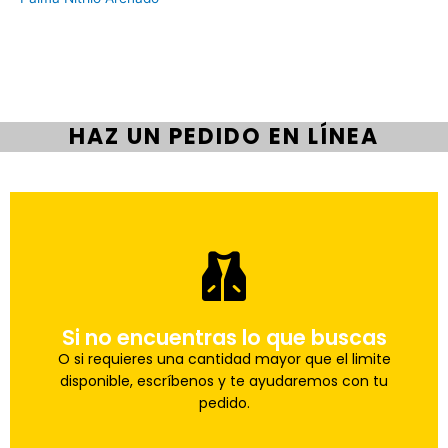
HAZ UN PEDIDO EN LÍNEA
pedido a la brevedad.
Si no encuentras lo que buscas
Uno de nuestros agentes te ayudara con tu
Haz tu pedido
O si requieres una cantidad mayor que el limite
disponible, escríbenos y te ayudaremos con tu
pedido.