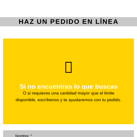
HAZ UN PEDIDO EN LÍNEA
brevedad.
Uno de nuestros agentes te ayudara con tu pedido a la
Si no encuentras lo que buscas
Haz tu pedido
O si requieres una cantidad mayor que el limite
disponible, escríbenos y te ayudaremos con tu pedido.
Nombre